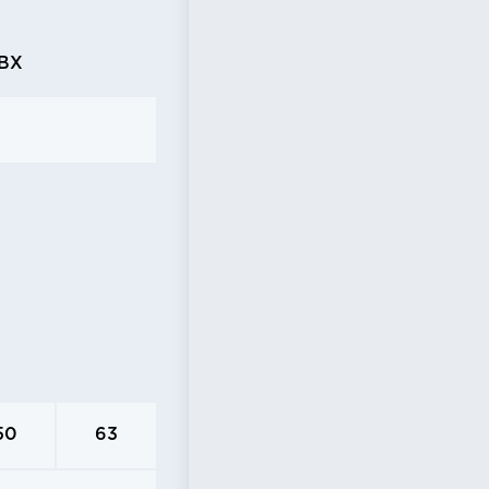
ПВХ
50
63