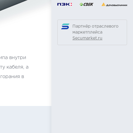
Партнёр отраслевого
маркетплейса
Secumarket.ru
ипа внутри
у кабеля, а
згорания в