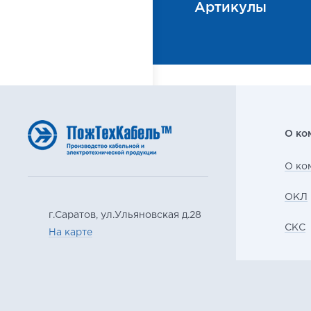
Артикулы
О ко
О ко
ОКЛ
г.Саратов, ул.Ульяновская д.28
СКС
На карте