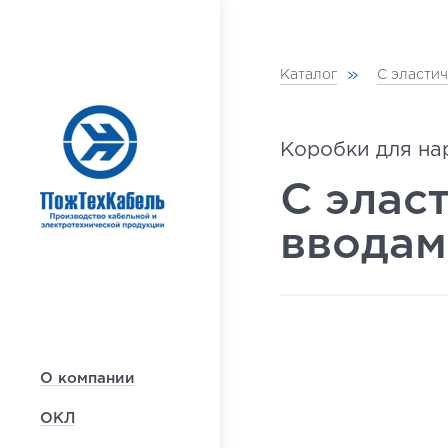
Каталог
С эласти
Коробки для на
С элас
вводам
О компании
ОКЛ