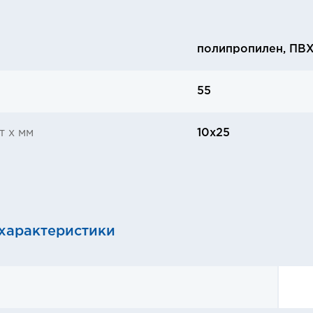
полипропилен, ПВ
55
т х мм
10x25
характеристики