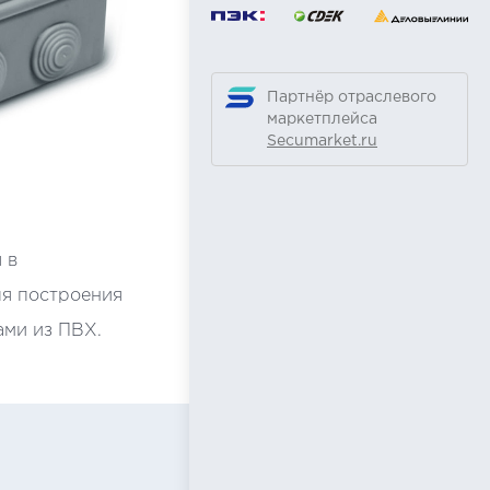
Партнёр отраслевого
маркетплейса
Secumarket.ru
 в
я построения
ами из ПВХ.