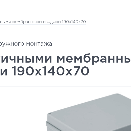
чными мембранными вводами 190x140x70
ружного монтажа
тичными мембранн
и 190x140x70