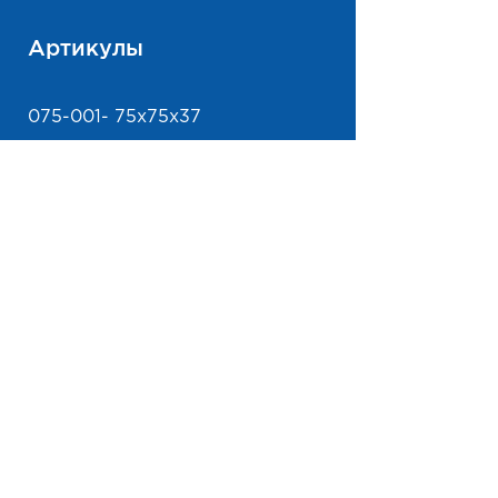
Артикулы
075-001- 75х75х37
075-002- 100х100х70
г.Саратов, ул.Ульяновская д.28
На карте
Партнёр отраслевого